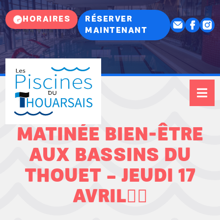
HORAIRES
RÉSERVER
MAINTENANT
MATINÉE BIEN-ÊTRE
AUX BASSINS DU
THOUET – JEUDI 17
AVRIL🧘‍♀️